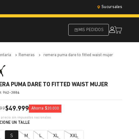
Sucursales
MIS PEDIDOS
entaria
remeras
remera puma dare to fitted waist mujer
ERA PUMA DARE TO FITTED WAIST MUJER
:
962-3884
$
49
.
999
99
Ahorra
$
20
.
000
1
precio sin impuestos nacionales
S
M
L
XL
XXL