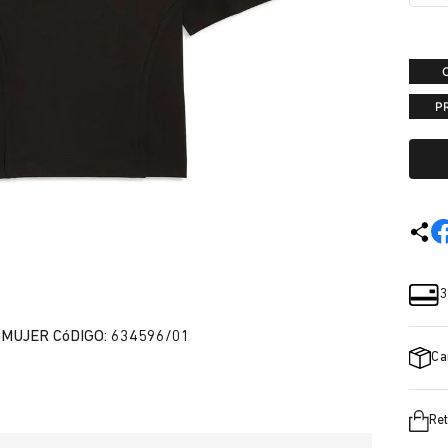
P
3
MUJER CóDIGO: 634596/01
Ca
Ret