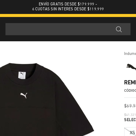
ENVÍO GRATIS DESDE $179.999 -
6 CUOTAS SIN INTERES DESDE $119.999
indum
REM
$
69
.
9
$
41.32
XS