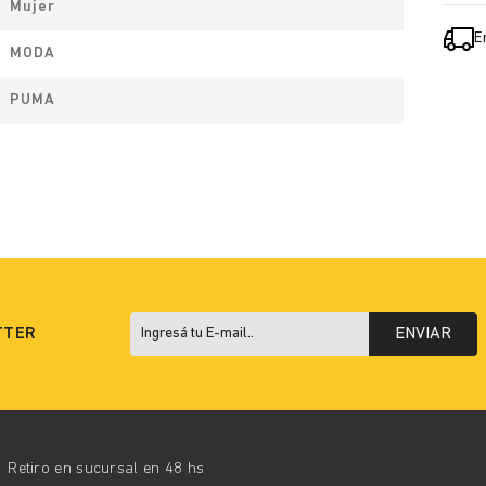
Mujer
E
MODA
PUMA
TTER
ENVIAR
Retiro en sucursal en 48 hs