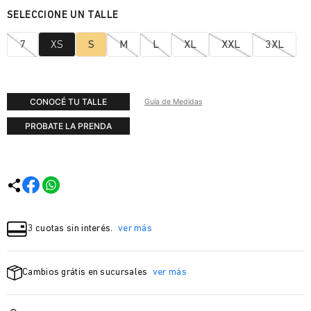
7
XS
S
M
L
XL
XXL
3XL
CONOCÉ TU TALLE
Guía de Medidas
PROBATE LA PRENDA
3 cuotas sin interés.
ver más
Cambios grátis en sucursales
ver más