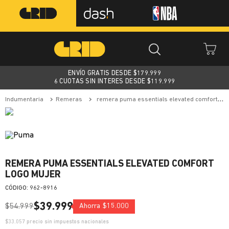
ENVÍO GRATIS DESDE $
179.999
6 CUOTAS SIN INTERES DESDE $119.999
indumentaria
remeras
remera puma essentials elevated comfort logo mujer
REMERA PUMA ESSENTIALS ELEVATED COMFORT
LOGO MUJER
:
962-8916
$
39
.
999
$
54
.
999
Ahorra
$
15
.
000
$
33.057
precio sin impuestos nacionales