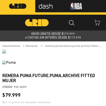
ENVÍO GRATIS DESDE $
179.999
6 CUOTAS SIN INTERES DESDE $119.999
indumentaria
remeras
remera puma future.puma.archive fitted mujer
REMERA PUMA FUTURE.PUMA.ARCHIVE FITTED
MUJER
:
962-4069
$
79
.
999
$
66.114
precio sin impuestos nacionales