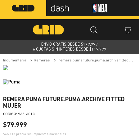
ENVÍO GRATIS DESDE $
179.999
6 CUOTAS SIN INTERES DESDE $119.999
indumentaria
remeras
remera puma future.puma.archive fitted mujer
REMERA PUMA FUTURE.PUMA.ARCHIVE FITTED
MUJER
:
962-6013
$
79
.
999
$
66.114
precio sin impuestos nacionales