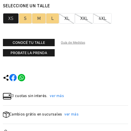
XS
S
M
L
XL
XXL
4XL
CONOCÉ TU TALLE
Guía de Medidas
PROBATE LA PRENDA
3 cuotas sin interés.
ver más
Cambios grátis en sucursales
ver más