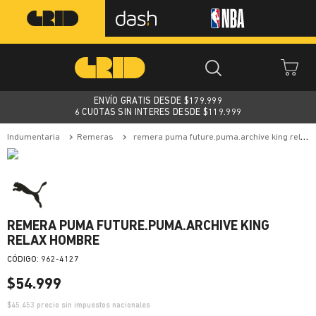
ENVÍO GRATIS DESDE $
179.999
6 CUOTAS SIN INTERES DESDE $119.999
indumentaria
remeras
remera puma future.puma.archive king relax hombre
REMERA PUMA FUTURE.PUMA.ARCHIVE KING
RELAX HOMBRE
:
962-4127
$
54
.
999
$
45.453
precio sin impuestos nacionales