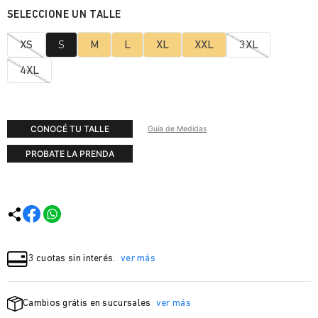
XS
S
M
L
XL
XXL
3XL
4XL
CONOCÉ TU TALLE
Guía de Medidas
PROBATE LA PRENDA
3 cuotas sin interés.
ver más
Cambios grátis en sucursales
ver más