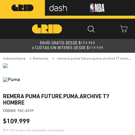
ENVÍO GRATIS DESDE $
179.999
6 CUOTAS SIN INTERES DESDE $119.999
indumentaria
remeras
remera puma future.puma.archive t7 hombre
REMERA PUMA FUTURE.PUMA.ARCHIVE T7
HOMBRE
:
962-4039
$
109
.
999
$
90.908
precio sin impuestos nacionales