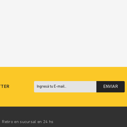
TTER
ENVIAR
Retiro en sucursal en 24 hs