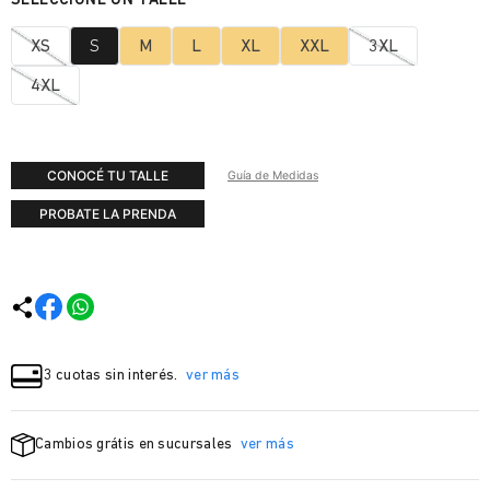
XS
S
M
L
XL
XXL
3XL
4XL
CONOCÉ TU TALLE
Guía de Medidas
PROBATE LA PRENDA
3 cuotas sin interés.
ver más
Cambios grátis en sucursales
ver más