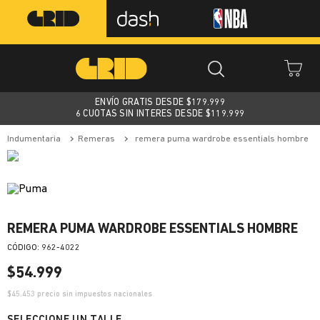
ENVÍO GRATIS DESDE $
179.999
6 CUOTAS SIN INTERES DESDE $119.999
indumentaria
remeras
remera puma wardrobe essentials hombre
REMERA PUMA WARDROBE ESSENTIALS HOMBRE
:
962-4022
$
54
.
999
$
45.453
precio sin impuestos nacionales