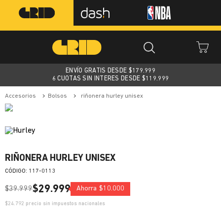
ENVÍO GRATIS DESDE $
179.999
6 CUOTAS SIN INTERES DESDE $119.999
accesorios
bolsos
riñonera hurley unisex
RIÑONERA HURLEY UNISEX
:
117-0113
$
29
.
999
$
39
.
999
Ahorra
$
10
.
000
$
24.792
precio sin impuestos nacionales