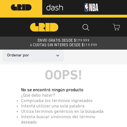
ENVÍO GRATIS DESDE $
179.999
6 CUOTAS SIN INTERES DESDE $119.999
Ordenar por
OOPS!
No se encontró ningún producto
¿Qué debo hacer?
Comprueba los términos ingresados
Intenta utilizar una sola palabra
Utiliza términos genéricos en la búsqueda
Intenta buscar sinónimos del término
deseado