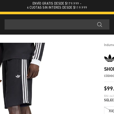
ENVÍO GRATIS DESDE $179.999 -
6 CUOTAS SIN INTERES DESDE $119.999
indum
SHO
$
99
$
82.64
XX