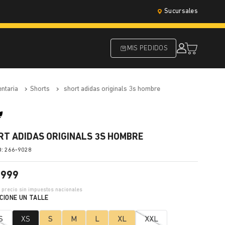
Sucursales
MIS PEDIDOS
entaria
shorts
short adidas originals 3s hombre
RT ADIDAS ORIGINALS 3S HOMBRE
:
266-9028
.
999
3
precio sin impuestos nacionales
S
XS
S
M
L
XL
XXL