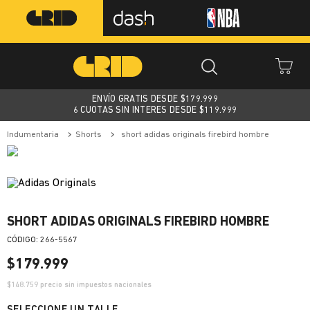
ENVÍO GRATIS DESDE $
179.999
6 CUOTAS SIN INTERES DESDE $119.999
indumentaria
shorts
short adidas originals firebird hombre
SHORT ADIDAS ORIGINALS FIREBIRD HOMBRE
:
266-5567
$
179
.
999
$
148.759
precio sin impuestos nacionales