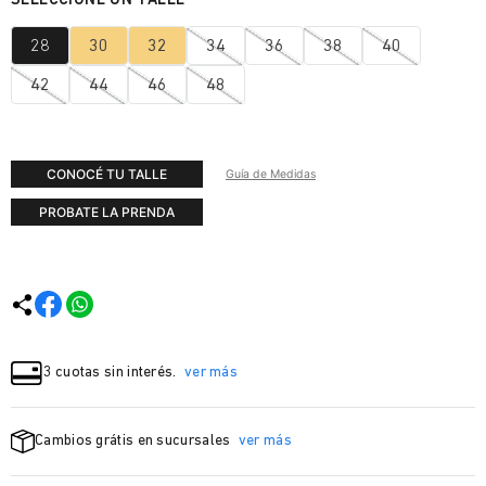
28
30
32
34
36
38
40
42
44
46
48
CONOCÉ TU TALLE
Guía de Medidas
PROBATE LA PRENDA
3 cuotas sin interés.
ver más
Cambios grátis en sucursales
ver más