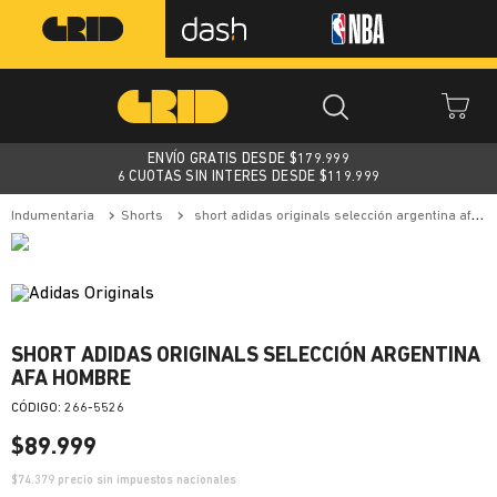
ENVÍO GRATIS DESDE $
179.999
6 CUOTAS SIN INTERES DESDE $119.999
indumentaria
shorts
short adidas originals selección argentina afa hombre
SHORT ADIDAS ORIGINALS SELECCIÓN ARGENTINA
AFA HOMBRE
:
266-5526
$
89
.
999
$
74.379
precio sin impuestos nacionales