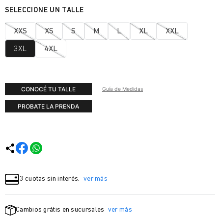
XXS
XS
S
M
L
XL
XXL
3XL
4XL
CONOCÉ TU TALLE
Guía de Medidas
PROBATE LA PRENDA
3 cuotas sin interés.
ver más
Cambios grátis en sucursales
ver más