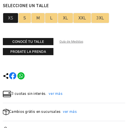
XS
S
M
L
XL
XXL
3XL
CONOCÉ TU TALLE
Guía de Medidas
PROBATE LA PRENDA
3 cuotas sin interés.
ver más
Cambios grátis en sucursales
ver más