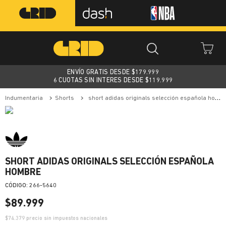
ENVÍO GRATIS DESDE $
179.999
6 CUOTAS SIN INTERES DESDE $119.999
indumentaria
shorts
short adidas originals selección española hombre
SHORT ADIDAS ORIGINALS SELECCIÓN ESPAÑOLA
HOMBRE
:
266-5640
$
89
.
999
$
74.379
precio sin impuestos nacionales