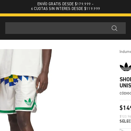
ENVÍO GRATIS DESDE $179.999 -
6 CUOTAS SIN INTERES DESDE $119.999
indum
SHO
UNI
$
14
$
123.9