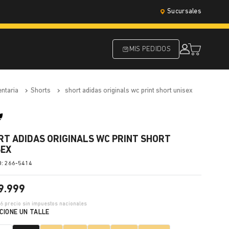
Sucursales
MIS PEDIDOS
entaria
shorts
short adidas originals wc print short unisex
RT ADIDAS ORIGINALS WC PRINT SHORT
SEX
:
266-5414
9
.
999
66
precio sin impuestos nacionales