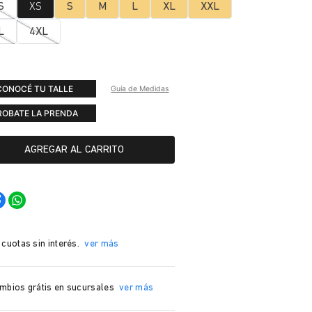
S
XS
S
M
L
XL
XXL
L
4XL
CONOCÉ TU TALLE
Guía de Medidas
ROBATE LA PRENDA
AGREGAR AL CARRITO
 cuotas sin interés.
ver más
mbios grátis en sucursales
ver más