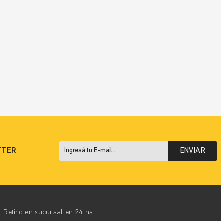
TTER
ENVIAR
Retiro en sucursal en 24 hs