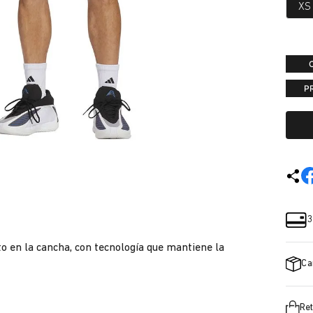
XS
P
3
o en la cancha, con tecnología que mantiene la
Ca
Ret