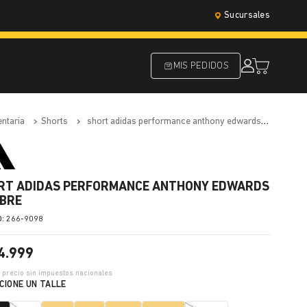
Sucursales
MIS PEDIDOS
entaria
shorts
short adidas performance anthony edwards hombre
RT ADIDAS PERFORMANCE ANTHONY EDWARDS
BRE
:
266-9098
4
.
999
6
precio sin impuestos nacionales