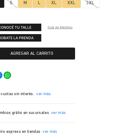
S
M
L
XL
XXL
3XL
CONOCÉ TU TALLE
Guía de Medidas
ROBATE LA PRENDA
AGREGAR AL CARRITO
 cuotas sin interés.
ver más
mbios grátis en sucursales
ver más
iro express en tiendas
ver más