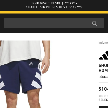
ENVÍO GRATIS DESDE $179.999 -
6 CUOTAS SIN INTERES DESDE $119.999
indum
SHO
HOM
$
10
$
86.77