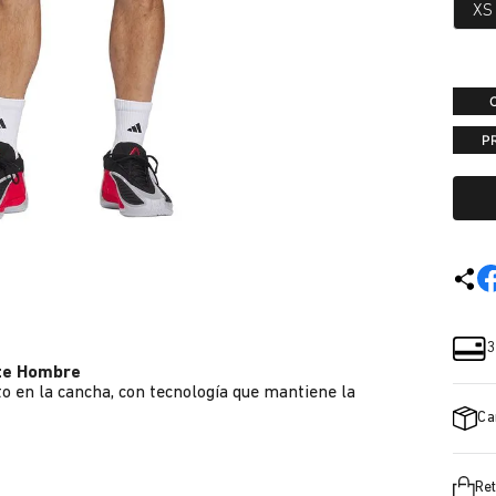
XS
P
3
ite Hombre
o en la cancha, con tecnología que mantiene la
Ca
Ret