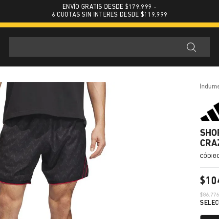
ENVÍO GRATIS DESDE $179.999 -
6 CUOTAS SIN INTERES DESDE $119.999
indum
SHO
CRA
$
10
$
86.77