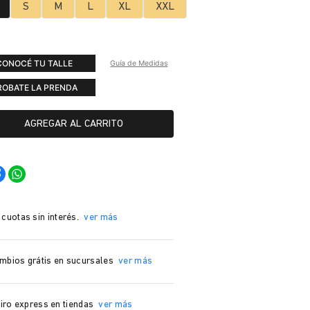
S
M
L
XL
XXL
CONOCÉ TU TALLE
Guía de Medidas
ROBATE LA PRENDA
AGREGAR AL CARRITO
 cuotas sin interés.
ver más
mbios grátis en sucursales
ver más
iro express en tiendas
ver más