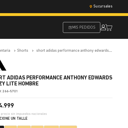
Sucursales
MIS PEDIDOS
entaria
shorts
short adidas performance anthony edwards crazy lite hombre
RT ADIDAS PERFORMANCE ANTHONY EDWARDS
ZY LITE HOMBRE
:
266-5701
4
.
999
6
precio sin impuestos nacionales