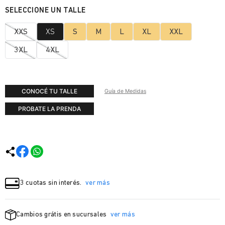
XXS
XS
S
M
L
XL
XXL
3XL
4XL
CONOCÉ TU TALLE
Guía de Medidas
PROBATE LA PRENDA
3 cuotas sin interés.
ver más
Cambios grátis en sucursales
ver más