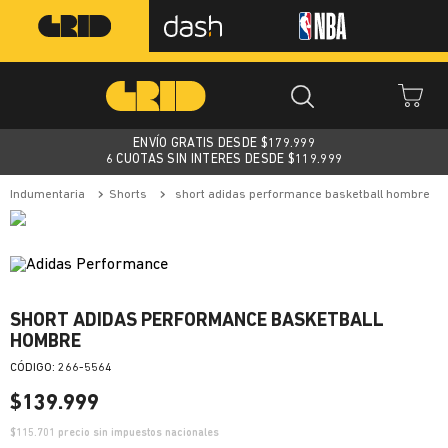
ENVÍO GRATIS DESDE $
179.999
6 CUOTAS SIN INTERES DESDE $119.999
indumentaria
shorts
short adidas performance basketball hombre
SHORT ADIDAS PERFORMANCE BASKETBALL
HOMBRE
:
266-5564
$
139
.
999
$
115.701
precio sin impuestos nacionales