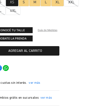
S
XS
S
M
L
XL
XXL
L
4XL
CONOCÉ TU TALLE
Guía de Medidas
ROBATE LA PRENDA
AGREGAR AL CARRITO
 cuotas sin interés.
ver más
mbios grátis en sucursales
ver más