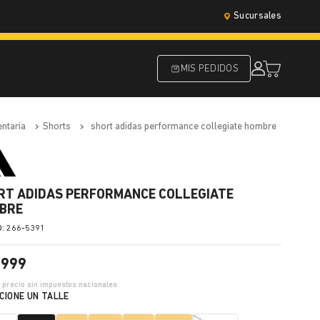
Sucursales
MIS PEDIDOS
entaria
shorts
short adidas performance collegiate hombre
RT ADIDAS PERFORMANCE COLLEGIATE
BRE
:
266-5391
.
999
8
precio sin impuestos nacionales