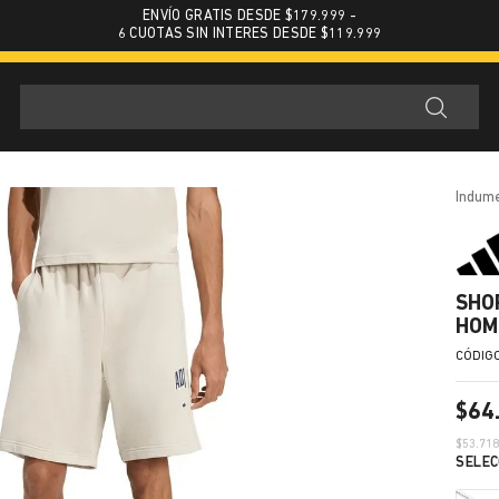
ENVÍO GRATIS DESDE $179.999 -
6 CUOTAS SIN INTERES DESDE $119.999
indum
SHO
HOM
$
64
$
53.71