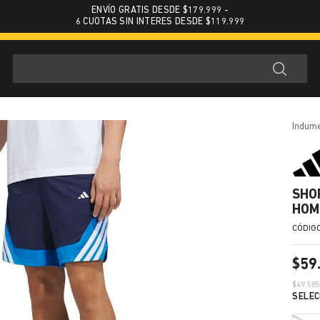
ENVÍO GRATIS DESDE $179.999 -
6 CUOTAS SIN INTERES DESDE $119.999
indum
SHO
HOM
$
59
$
49.58