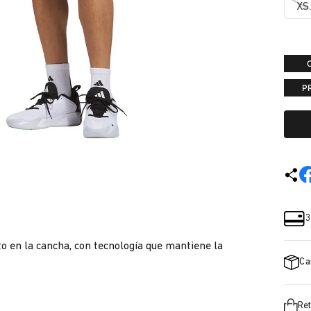
XS
P
3
o en la cancha, con tecnología que mantiene la
Ca
Ret