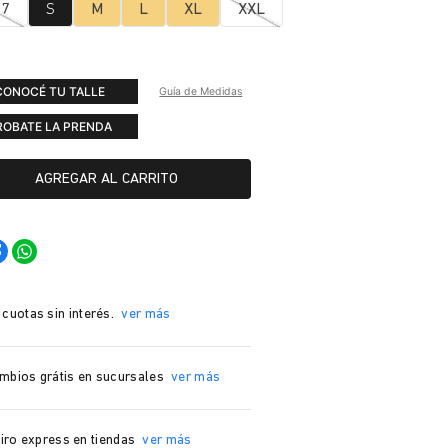
 7
S
M
L
XL
XXL
CONOCÉ TU TALLE
Guía de Medidas
ROBATE LA PRENDA
AGREGAR AL CARRITO
 cuotas sin interés.
ver más
mbios grátis en sucursales
ver más
iro express en tiendas
ver más