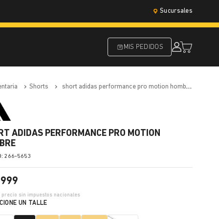
Sucursales
MIS PEDIDOS
entaria
shorts
short adidas performance pro motion hombre
RT ADIDAS PERFORMANCE PRO MOTION
BRE
:
266-5653
.
999
5
precio sin impuestos nacionales