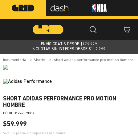
ENVÍO GRATIS DESDE $
179.999
6 CUOTAS SIN INTERES DESDE $119.999
indumentaria
shorts
short adidas performance pro motion hombre
SHORT ADIDAS PERFORMANCE PRO MOTION
HOMBRE
:
266-9087
$
59
.
999
$
49.585
precio sin impuestos nacionales