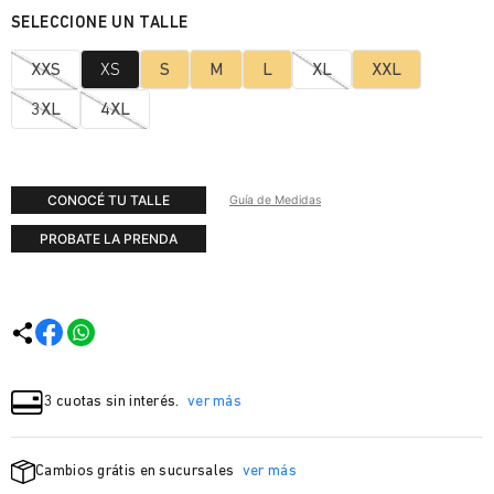
XXS
XS
S
M
L
XL
XXL
3XL
4XL
CONOCÉ TU TALLE
Guía de Medidas
PROBATE LA PRENDA
3 cuotas sin interés.
ver más
Cambios grátis en sucursales
ver más