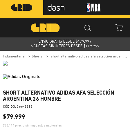
ENVÍO GRATIS DESDE $
179.999
6 CUOTAS SIN INTERES DESDE $119.999
indumentaria
shorts
short alternativo adidas afa selección argentina 26 hombre
SHORT ALTERNATIVO ADIDAS AFA SELECCIÓN
ARGENTINA 26 HOMBRE
:
266-5513
$
79
.
999
$
66.114
precio sin impuestos nacionales