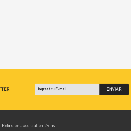
TTER
ENVIAR
Retiro en sucursal en 24 hs