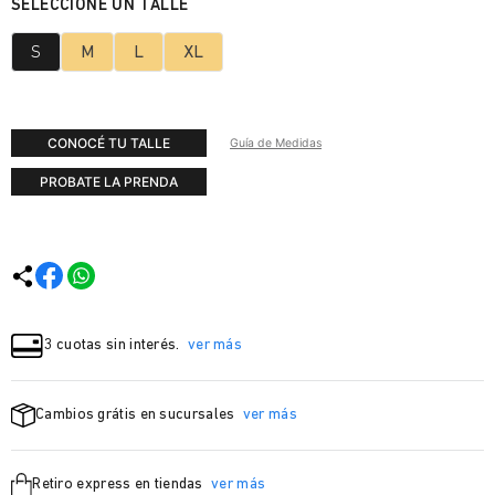
S
M
L
XL
CONOCÉ TU TALLE
Guía de Medidas
PROBATE LA PRENDA
3 cuotas sin interés.
ver más
Cambios grátis en sucursales
ver más
Retiro express en tiendas
ver más