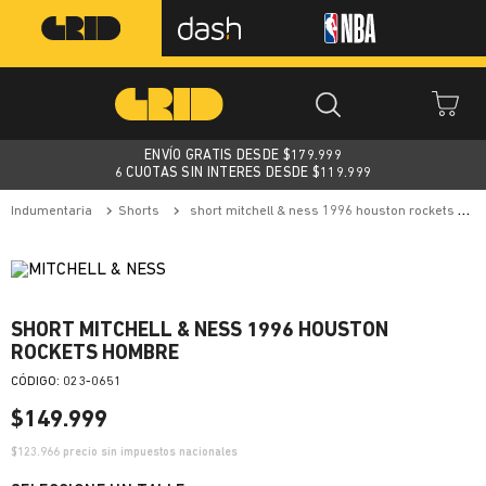
ENVÍO GRATIS DESDE $
179.999
6 CUOTAS SIN INTERES DESDE $119.999
indumentaria
shorts
short mitchell & ness 1996 houston rockets hombre
SHORT MITCHELL & NESS 1996 HOUSTON
ROCKETS HOMBRE
:
023-0651
$
149
.
999
$
123.966
precio sin impuestos nacionales