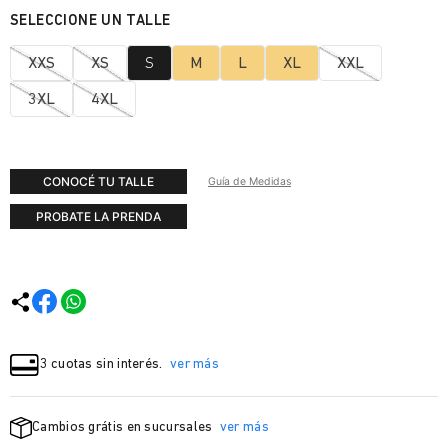
XXS
XS
S
M
L
XL
XXL
3XL
4XL
CONOCÉ TU TALLE
Guía de Medidas
PROBATE LA PRENDA
3 cuotas sin interés.
ver más
Cambios grátis en sucursales
ver más