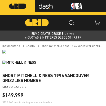
ENVÍO GRATIS DESDE $
179.999
6 CUOTAS SIN INTERES DESDE $119.999
indumentaria
shorts
short mitchell & ness 1996 vancouver grizzlies hombre
SHORT MITCHELL & NESS 1996 VANCOUVER
GRIZZLIES HOMBRE
:
023-0572
$
149
.
999
$
123.966
precio sin impuestos nacionales