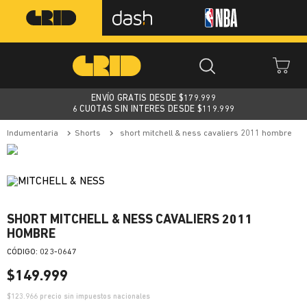
ENVÍO GRATIS DESDE $
179.999
6 CUOTAS SIN INTERES DESDE $119.999
indumentaria
shorts
short mitchell & ness cavaliers 2011 hombre
SHORT MITCHELL & NESS CAVALIERS 2011
HOMBRE
:
023-0647
$
149
.
999
$
123.966
precio sin impuestos nacionales