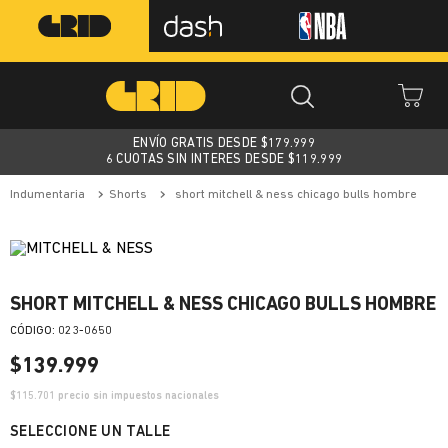
ENVÍO GRATIS DESDE $
179.999
6 CUOTAS SIN INTERES DESDE $119.999
indumentaria
shorts
short mitchell & ness chicago bulls hombre
SHORT MITCHELL & NESS CHICAGO BULLS HOMBRE
:
023-0650
$
139
.
999
$
115.701
precio sin impuestos nacionales