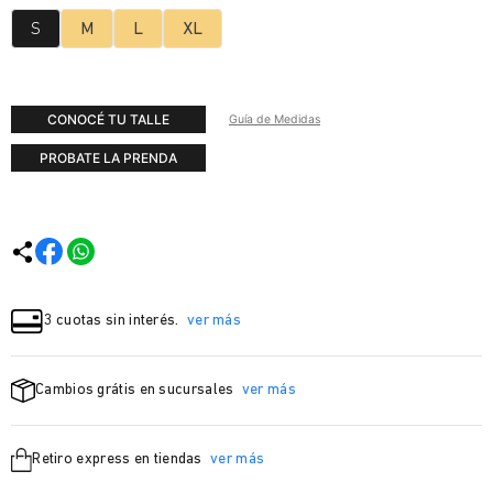
S
M
L
XL
CONOCÉ TU TALLE
Guía de Medidas
PROBATE LA PRENDA
3 cuotas sin interés.
ver más
Cambios grátis en sucursales
ver más
Retiro express en tiendas
ver más