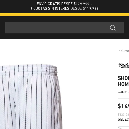
ENVÍO GRATIS DESDE $179.999 -
6 CUOTAS SIN INTERES DESDE $119.999
indum
SHO
HOM
$
14
$
123.9