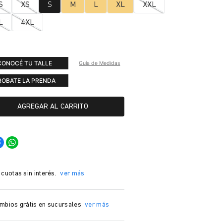
S
XS
S
M
L
XL
XXL
L
4XL
CONOCÉ TU TALLE
Guía de Medidas
ROBATE LA PRENDA
AGREGAR AL CARRITO
 cuotas sin interés.
ver más
mbios grátis en sucursales
ver más