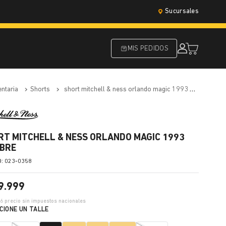
Sucursales
MIS PEDIDOS
entaria
shorts
short mitchell & ness orlando magic 1993 hombre
RT MITCHELL & NESS ORLANDO MAGIC 1993
BRE
:
023-0358
9
.
999
66
precio sin impuestos nacionales