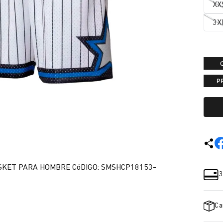
XX
3X
P
SKET PARA HOMBRE CóDIGO: SMSHCP18153-
3
Ca