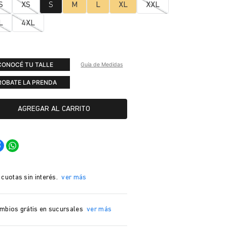
S
XS
S
M
L
XL
XXL
L
4XL
CONOCÉ TU TALLE
Guía de Medidas
ROBATE LA PRENDA
AGREGAR AL CARRITO
 cuotas sin interés.
ver más
mbios grátis en sucursales
ver más