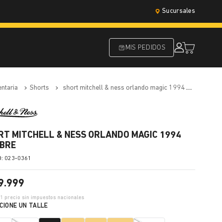
Sucursales
MIS PEDIDOS
entaria
shorts
short mitchell & ness orlando magic 1994 hombre
RT MITCHELL & NESS ORLANDO MAGIC 1994
BRE
:
023-0361
9
.
999
01
precio sin impuestos nacionales