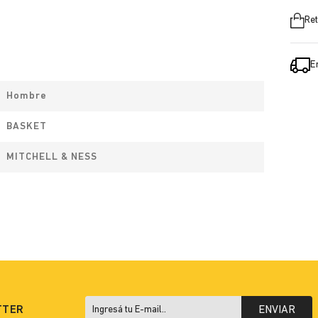
Ret
E
Hombre
BASKET
MITCHELL & NESS
TTER
ENVIAR