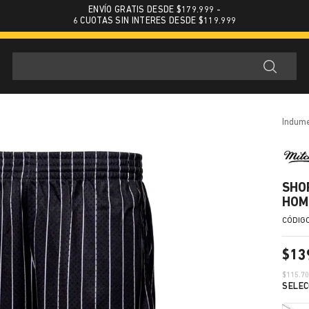
ENVÍO GRATIS DESDE $179.999 -
6 CUOTAS SIN INTERES DESDE $119.999
indum
SHO
HOM
$
13
$
115.7