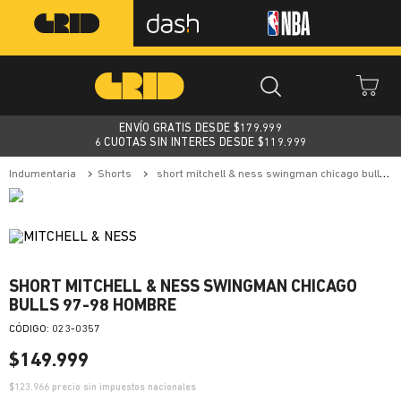
ENVÍO GRATIS DESDE $
179.999
6 CUOTAS SIN INTERES DESDE $119.999
indumentaria
shorts
short mitchell & ness swingman chicago bulls 97-98 hombre
SHORT MITCHELL & NESS SWINGMAN CHICAGO
BULLS 97-98 HOMBRE
:
023-0357
$
149
.
999
$
123.966
precio sin impuestos nacionales