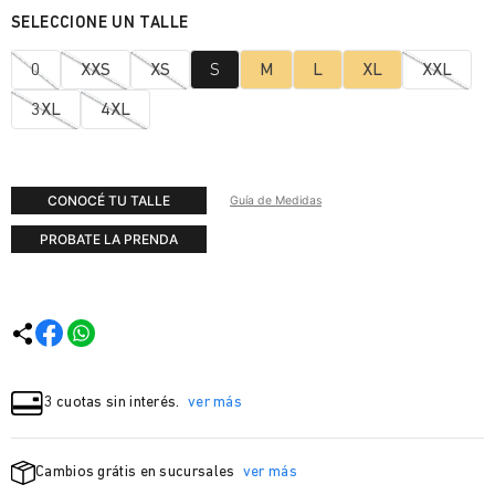
0
XXS
XS
S
M
L
XL
XXL
3XL
4XL
CONOCÉ TU TALLE
Guía de Medidas
PROBATE LA PRENDA
3 cuotas sin interés.
ver más
Cambios grátis en sucursales
ver más