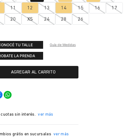
11
12
13
14
15
16
17
20
XS
24
28
26
CONOCÉ TU TALLE
Guía de Medidas
ROBATE LA PRENDA
AGREGAR AL CARRITO
 cuotas sin interés.
ver más
mbios grátis en sucursales
ver más