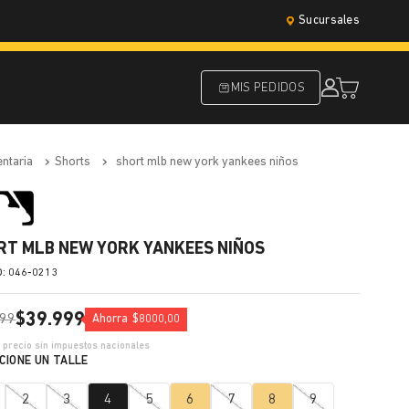
Sucursales
MIS PEDIDOS
entaria
shorts
short mlb new york yankees niños
RT MLB NEW YORK YANKEES NIÑOS
:
046-0213
$
39
.
999
99
Ahorra
$
8000
,
00
7
precio sin impuestos nacionales
2
3
4
5
6
7
8
9