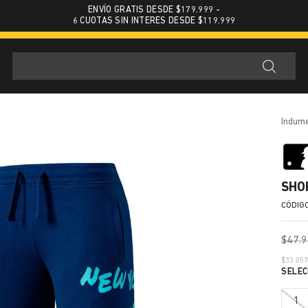
ENVÍO GRATIS DESDE $179.999 -
6 CUOTAS SIN INTERES DESDE $119.999
indum
SHO
$
47
.
9
$
33.05
1