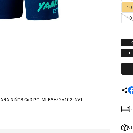
10
18
P
ARA NIÑOS CóDIGO: MLBSH326102-NV1
3
Ca