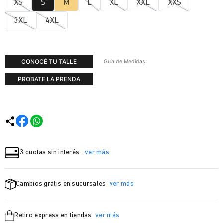
XS
S
M
L
XL
XXL
XXS
3XL
4XL
CONOCÉ TU TALLE
Guía de Medidas
PROBATE LA PRENDA
3 cuotas sin interés.
ver más
Cambios grátis en sucursales
ver más
Retiro express en tiendas
ver más