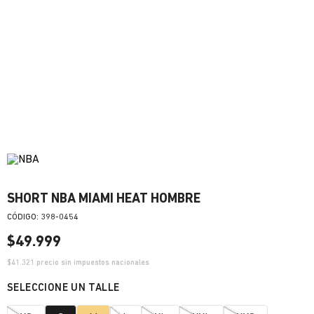
SHORT NBA MIAMI HEAT HOMBRE
:
398-0454
$
49
.
999
$
41.321
precio sin impuestos nacionales