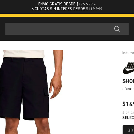
ENVÍO GRATIS DESDE $179.999 -
6 CUOTAS SIN INTERES DESDE $119.999
indum
SHO
$
14
$
123.9
30