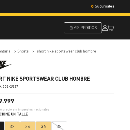
Sucursales
MIS PEDIDOS
entaria
shorts
short nike sportswear club hombre
RT NIKE SPORTSWEAR CLUB HOMBRE
:
302-2537
9
.
999
66
precio sin impuestos nacionales
32
34
36
38