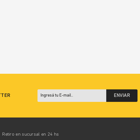
TTER
ENVIAR
Retiro en sucursal en 24 hs