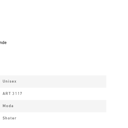
ande
Unisex
ART 3117
Moda
Shoter