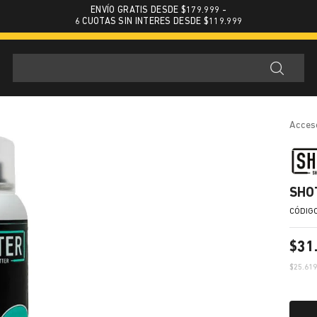
ENVÍO GRATIS DESDE $179.999 -
6 CUOTAS SIN INTERES DESDE $119.999
acces
SHO
$
31
$
25.61