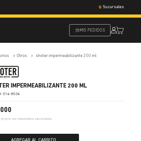
Sucursales
MIS PEDIDOS
orios
otros
shoter impermeabilizante 200 ml
TER IMPERMEABILIZANTE 200 ML
:
014-8034
.
000
9
precio sin impuestos nacionales
AGREGAR AL CARRITO