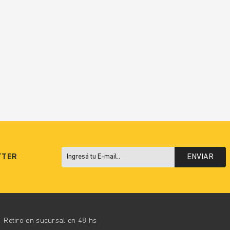
TTER
ENVIAR
Retiro en sucursal en 48 hs