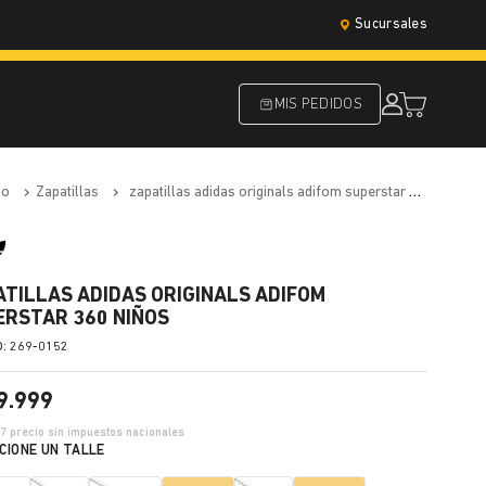
Sucursales
MIS PEDIDOS
do
zapatillas
zapatillas adidas originals adifom superstar 360 niños
ATILLAS ADIDAS ORIGINALS ADIFOM
ERSTAR 360 NIÑOS
:
269-0152
9
.
999
37
precio sin impuestos nacionales