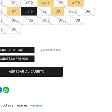
.5
27
27.5
28.5
29
29.5
.5
31
31.5
32
33
33.5
34
.5
35.5
36
36.5
37.5
38
.5
39
CONOCÉ TU TALLE
Guía de Medidas
ROBATE LA PRENDA
AGREGAR AL CARRITO
 cuotas sin interés.
ver más