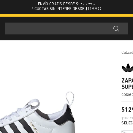
ENVÍO GRATIS DESDE $179.999 -
6 CUOTAS SIN INTERES DESDE $119.999
calza
ZAP
SUP
$
12
$
107.4