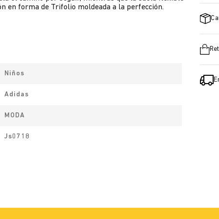
n en forma de Trifolio moldeada a la perfección.
Ca
Ret
Niños
E
Adidas
MODA
Js0718