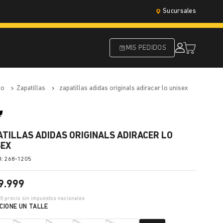
Sucursales
MIS PEDIDOS
do
zapatillas
zapatillas adidas originals adiracer lo unisex
ATILLAS ADIDAS ORIGINALS ADIRACER LO
SEX
:
268-1205
9
.
999
88
precio sin impuestos nacionales