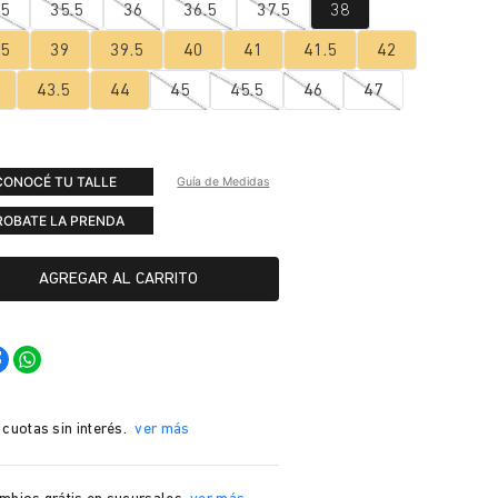
.5
35.5
36
36.5
37.5
38
.5
39
39.5
40
41
41.5
42
43.5
44
45
45.5
46
47
CONOCÉ TU TALLE
Guía de Medidas
ROBATE LA PRENDA
AGREGAR AL CARRITO
 cuotas sin interés.
ver más