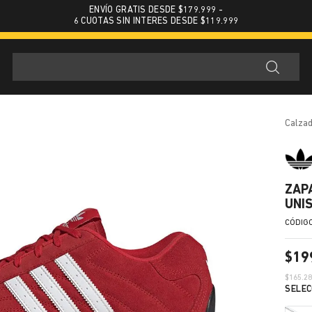
ENVÍO GRATIS DESDE $179.999 -
6 CUOTAS SIN INTERES DESDE $119.999
calza
ZAP
UNI
$
19
$
165.2