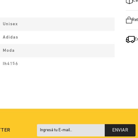
Ca
Ret
Unisex
Adidas
E
Moda
Ih4156
TTER
ENVIAR