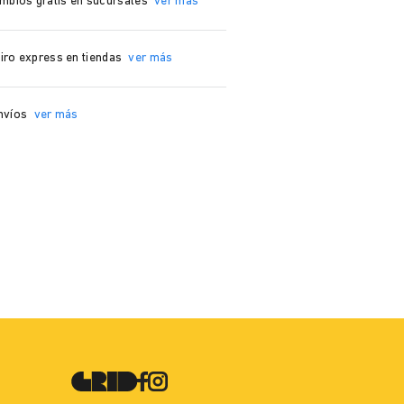
mbios grátis en sucursales
ver más
iro express en tiendas
ver más
nvíos
ver más