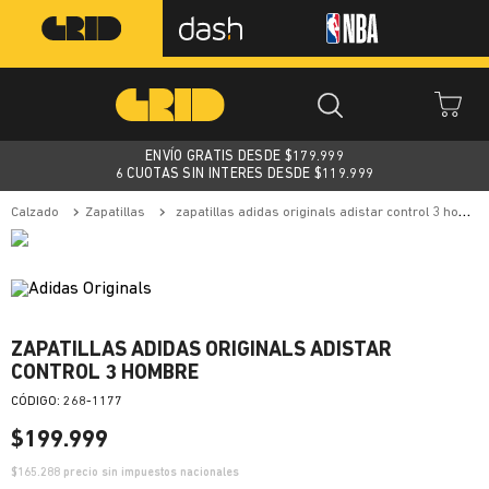
ENVÍO GRATIS DESDE $
179.999
6 CUOTAS SIN INTERES DESDE $119.999
calzado
zapatillas
zapatillas adidas originals adistar control 3 hombre
ZAPATILLAS ADIDAS ORIGINALS ADISTAR
CONTROL 3 HOMBRE
:
268-1177
$
199
.
999
$
165.288
precio sin impuestos nacionales