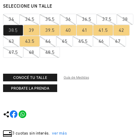
34
34.5
35.5
36
36.5
37.5
38
38.5
39
39.5
40
41
41.5
42
43
43.5
44
45
45.5
46
47
47.5
48
48.5
CONOCÉ TU TALLE
Guía de Medidas
PROBATE LA PRENDA
3 cuotas sin interés.
ver más