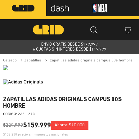
ENVÍO GRATIS DESDE $
179.999
6 CUOTAS SIN INTERES DESDE $119.999
calzado
zapatillas
zapatillas adidas originals campus 00s hombre
ZAPATILLAS ADIDAS ORIGINALS CAMPUS 00S
HOMBRE
:
268-1273
$
159
.
999
$
229
.
999
Ahorra
$
70
.
000
$
132.230
precio sin impuestos nacionales