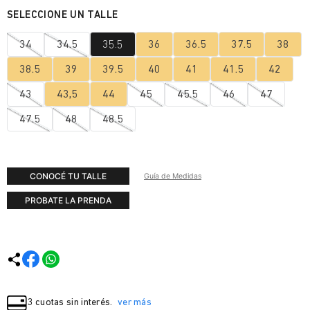
34
34.5
35.5
36
36.5
37.5
38
38.5
39
39.5
40
41
41.5
42
43
43,5
44
45
45.5
46
47
47.5
48
48.5
CONOCÉ TU TALLE
Guía de Medidas
PROBATE LA PRENDA
3 cuotas sin interés.
ver más