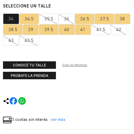
34
34.5
35.5
36
36.5
37.5
38
38.5
39
39.5
40
41
41.5
42
43
43.5
CONOCÉ TU TALLE
Guía de Medidas
PROBATE LA PRENDA
3 cuotas sin interés.
ver más