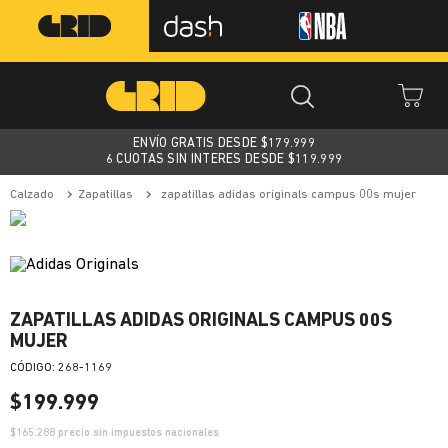
ENVÍO GRATIS DESDE $
179.999
6 CUOTAS SIN INTERES DESDE $119.999
calzado
zapatillas
zapatillas adidas originals campus 00s mujer
ZAPATILLAS ADIDAS ORIGINALS CAMPUS 00S
MUJER
:
268-1169
$
199
.
999
$
165.288
precio sin impuestos nacionales