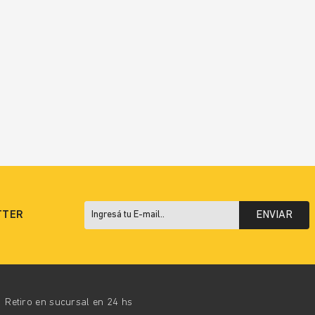
TTER
ENVIAR
Retiro en sucursal en 24 hs