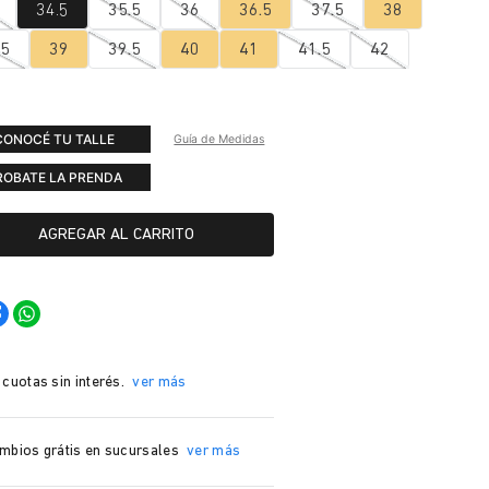
34.5
35.5
36
36.5
37.5
38
.5
39
39.5
40
41
41.5
42
CONOCÉ TU TALLE
Guía de Medidas
ROBATE LA PRENDA
AGREGAR AL CARRITO
 cuotas sin interés.
ver más
mbios grátis en sucursales
ver más