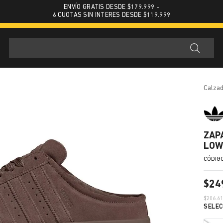
ENVÍO GRATIS DESDE $179.999 -
6 CUOTAS SIN INTERES DESDE $119.999
calza
ZAP
LOW
$
24
$
206.6