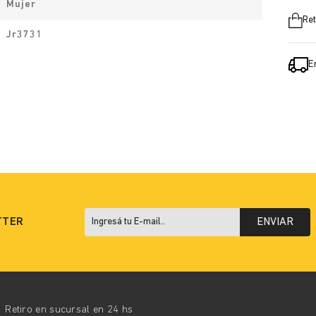
Mujer
Ret
Jr3731
E
TTER
ENVIAR
Retiro en sucursal en 24 hs