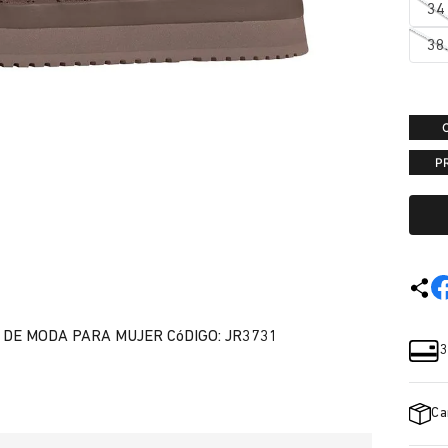
34
38
P
 DE MODA PARA MUJER CóDIGO: JR3731
3
Ca