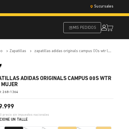
Sucursales
MIS PEDIDOS
do
zapatillas
zapatillas adidas originals campus 00s wtr low mujer
ATILLAS ADIDAS ORIGINALS CAMPUS 00S WTR
 MUJER
:
268-1364
9
.
999
10
precio sin impuestos nacionales