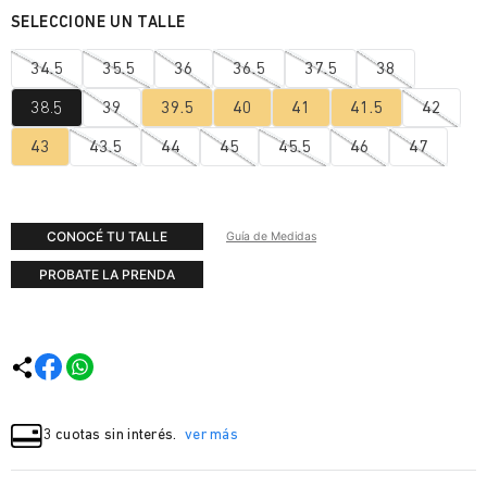
34.5
35.5
36
36.5
37.5
38
38.5
39
39.5
40
41
41.5
42
43
43.5
44
45
45.5
46
47
CONOCÉ TU TALLE
Guía de Medidas
PROBATE LA PRENDA
3 cuotas sin interés.
ver más