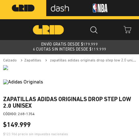
ENVÍO GRATIS DESDE $
179.999
6 CUOTAS SIN INTERES DESDE $119.999
calzado
zapatillas
zapatillas adidas originals drop step low 2.0 unisex
ZAPATILLAS ADIDAS ORIGINALS DROP STEP LOW
2.0 UNISEX
:
268-1354
$
149
.
999
$
123.966
precio sin impuestos nacionales