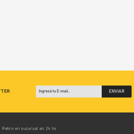
TTER
ENVIAR
Retiro en sucursal en 24 hs