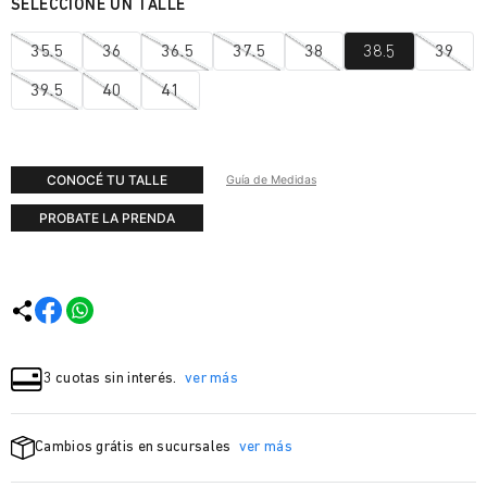
35.5
36
36.5
37.5
38
38.5
39
39.5
40
41
CONOCÉ TU TALLE
Guía de Medidas
PROBATE LA PRENDA
3 cuotas sin interés.
ver más
Cambios grátis en sucursales
ver más