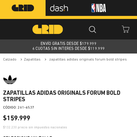
ENVÍO GRATIS DESDE $
179.999
6 CUOTAS SIN INTERES DESDE $119.999
calzado
zapatillas
zapatillas adidas originals forum bold stripes
ZAPATILLAS ADIDAS ORIGINALS FORUM BOLD
STRIPES
:
261-4537
$
159
.
999
$
132.230
precio sin impuestos nacionales