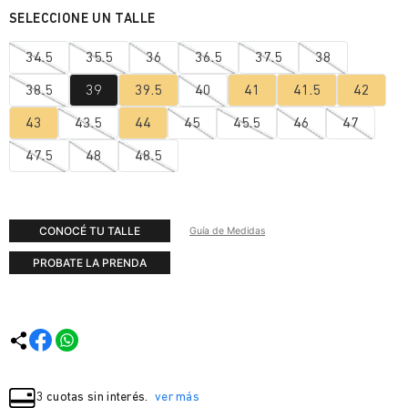
34.5
35.5
36
36.5
37.5
38
38.5
39
39.5
40
41
41.5
42
43
43.5
44
45
45.5
46
47
47.5
48
48.5
CONOCÉ TU TALLE
Guía de Medidas
PROBATE LA PRENDA
3 cuotas sin interés.
ver más