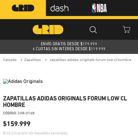
ENVÍO GRATIS DESDE $
179.999
6 CUOTAS SIN INTERES DESDE $119.999
calzado
zapatillas
zapatillas adidas originals forum low cl hombre
ZAPATILLAS ADIDAS ORIGINALS FORUM LOW CL
HOMBRE
:
268-0168
$
159
.
999
$
132.230
precio sin impuestos nacionales