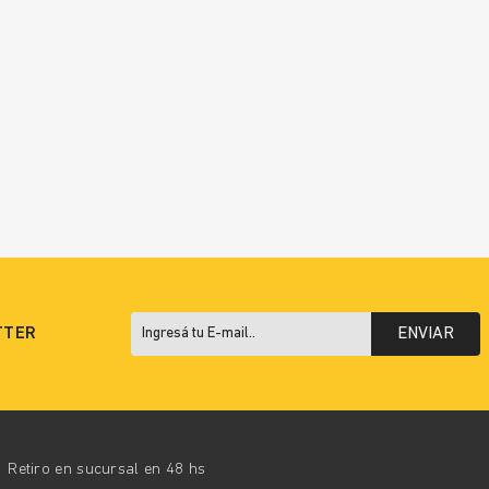
TTER
ENVIAR
Retiro en sucursal en 48 hs