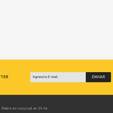
TTER
ENVIAR
Retiro en sucursal en 24 hs